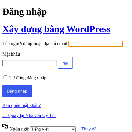
Đăng nhập
Xây dựng bằng WordPress
Tên người dùng hoặc địa chỉ email
Mật khẩu
Tự động đăng nhập
Bạn quên mật khẩu?
← Quay lại Nhà Cái Uy Tín
Ngôn ngữ