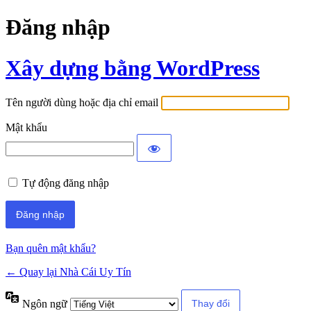
Đăng nhập
Xây dựng bằng WordPress
Tên người dùng hoặc địa chỉ email
Mật khẩu
Tự động đăng nhập
Bạn quên mật khẩu?
← Quay lại Nhà Cái Uy Tín
Ngôn ngữ