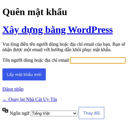
Quên mật khẩu
Xây dựng bằng WordPress
Vui lòng điền tên người dùng hoặc địa chỉ email của bạn. Bạn sẽ
nhận được một email với hướng dẫn khôi phục mật khẩu.
Tên người dùng hoặc địa chỉ email
Đăng nhập
← Quay lại Nhà Cái Uy Tín
Ngôn ngữ