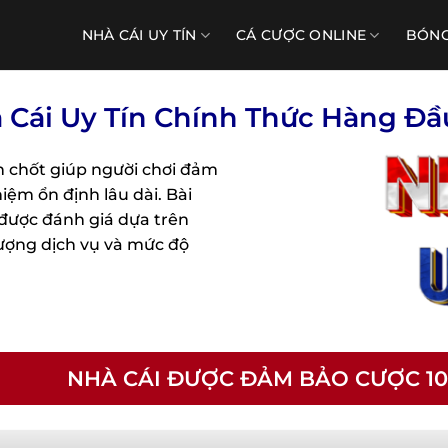
NHÀ CÁI UY TÍN
CÁ CƯỢC ONLINE
BÓNG
à Cái Uy Tín Chính Thức Hàng Đầ
n chốt giúp người chơi đảm
hiệm ổn định lâu dài. Bài
 được đánh giá dựa trên
lượng dịch vụ và mức độ
NHÀ CÁI ĐƯỢC ĐẢM BẢO CƯỢC 10