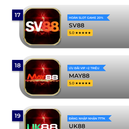
17
HOÀN SLOT GAME 20%
SV88
5.0 ★★★★★
18
ƯU ĐÃI VIP +2 TRIỆU
MAY88
5.0 ★★★★★
19
ĐĂNG NHẬP NHẬN 777K
UK88