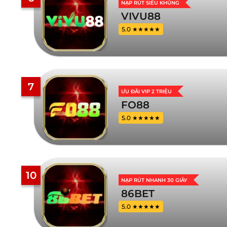
NẠP RÚT SIÊU KHỦNG
VIVU88
5.0 ★★★★★
7
ƯU ĐÃI VIP 2 TRIỆU
FO88
5.0 ★★★★★
10
NẠP RÚT NHANH 30 GIÂY
86BET
5.0 ★★★★★