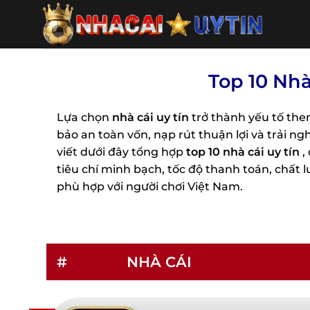
Bỏ
qua
nội
dung
Top 10 Nh
Lựa chọn
nhà cái uy tín
trở thành yếu tố the
bảo an toàn vốn, nạp rút thuận lợi và trải ng
viết dưới đây tổng hợp
top 10 nhà cái uy tín
,
tiêu chí minh bạch, tốc độ thanh toán, chất 
phù hợp với người chơi Việt Nam.
#
NHÀ CÁI