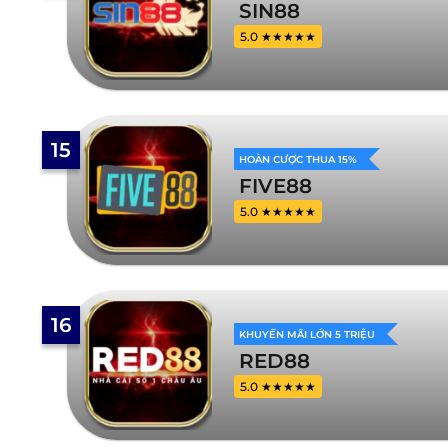
SIN88
5.0 ★★★★★
15
HOÀN CƯỢC THUA 15%
FIVE88
5.0 ★★★★★
16
KHUYẾN MÃI LỚN 5 TRIỆU
RED88
5.0 ★★★★★