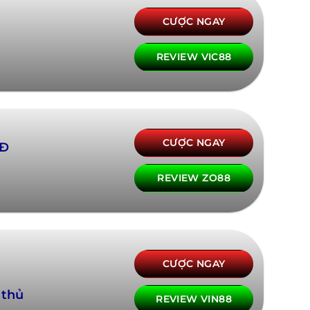
CƯỢC NGAY
REVIEW VIC88
CƯỢC NGAY
NĐ
REVIEW ZO88
CƯỢC NGAY
 thủ
REVIEW VIN88