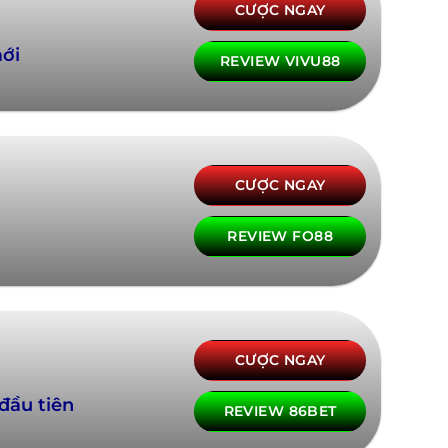
CƯỢC NGAY
mới
REVIEW VIVU88
CƯỢC NGAY
REVIEW FO88
CƯỢC NGAY
đầu tiên
REVIEW 86BET