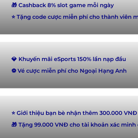
🎁 Cashback 8% slot game mỗi ngày
⭐ Tặng code cược miễn phí cho thành viên 
💎 Khuyến mãi eSports 150% lần nạp đầu
⚽ Vé cược miễn phí cho Ngoại Hạng Anh
⭐ Giới thiệu bạn bè nhận thêm 300.000 VNĐ
🎁 Tặng 99.000 VNĐ cho tài khoản xác minh 