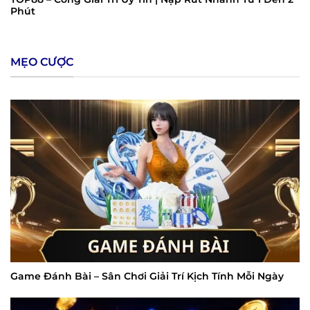
Phút
MẸO CƯỢC
Game Đánh Bài – Sân Chơi Giải Trí Kịch Tính Mỗi Ngày