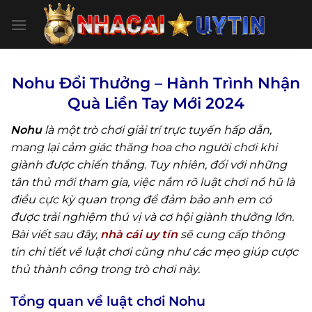
Bỏ
qua
nội
dung
Nohu Đổi Thưởng – Hành Trình Nhận
Quà Liền Tay Mới 2024
Nohu
là một trò chơi giải trí trực tuyến hấp dẫn,
mang lại cảm giác thăng hoa cho người chơi khi
giành được chiến thắng. Tuy nhiên, đối với những
tân thủ mới tham gia, việc nắm rõ luật chơi nổ hũ là
điều cực kỳ quan trọng để đảm bảo anh em có
được trải nghiệm thú vị và cơ hội giành thưởng lớn.
Bài viết sau đây,
nhà cái uy tín
sẽ cung cấp thông
tin chi tiết về luật chơi cũng như các mẹo giúp cược
thủ thành công trong trò chơi này.
Tổng quan về luật chơi Nohu