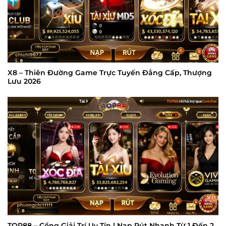
X8 – Thiên Đường Game Trực Tuyến Đẳng Cấp, Thượng
Lưu 2026
TOP88 – Cổng Giải Trí Uy Tín | Nạp Rút Nhanh Từ 1 Đến 2