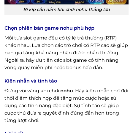
Bí kíp cần nắm khi chơi nohu thắng lớn
Chọn phiên bản game nohu phù hợp
Mỗi tựa slot game đều có tỷ lệ trả thưởng (RTP)
khác nhau. Lựa chọn các trò chơi có RTP cao sẽ giúp
bạn gia tăng khả năng nhận được phần thưởng.
Ngoài ra, hãy ưu tiên các slot game có tính năng
vòng quay miễn phí hoặc bonus hấp dẫn.
Kiên nhẫn và tỉnh táo
Đừng vội vàng khi chơi
nohu
. Hãy kiên nhẫn chờ đợi
thời điểm thích hợp để tăng mức cược hoặc sử
dụng các tính năng đặc biệt. Sự tỉnh táo sẽ giúp
cược thủ đưa ra quyết định đúng đắn hơn trong
từng lượt chơi.