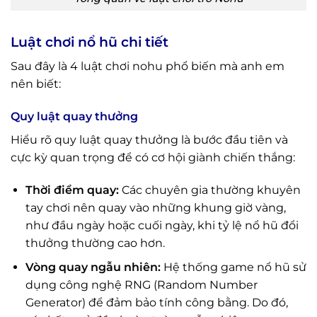
Luật chơi nổ hũ chi tiết
Sau đây là 4 luật chơi nohu phổ biến mà anh em
nên biết:
Quy luật quay thưởng
Hiểu rõ quy luật quay thưởng là bước đầu tiên và
cực kỳ quan trọng để có cơ hội giành chiến thắng:
Thời điểm quay:
Các chuyên gia thường khuyên
tay chơi nên quay vào những khung giờ vàng,
như đầu ngày hoặc cuối ngày, khi tỷ lệ nổ hũ đổi
thưởng thường cao hơn.
Vòng quay ngẫu nhiên:
Hệ thống game nổ hũ sử
dụng công nghệ RNG (Random Number
Generator) để đảm bảo tính công bằng. Do đó,