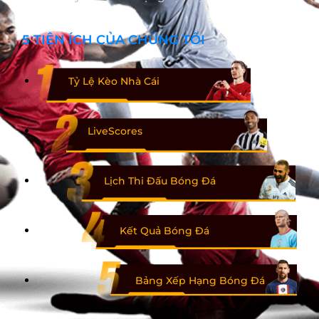
5 TIỆN ÍCH CỦA CHÚNG TÔI
Tỷ Lệ Kèo Nhà Cái
LiveScores
Lịch Thi Đấu Bóng Đá
Kết Quả Bóng Đá
Bảng Xếp Hạng Bóng Đá