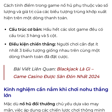
Cách tính điểm trong game nổ hũ phụ thuộc vào số
lượng và giá trị của các biểu tượng trùng khớp xuất
hiện trên một dòng thanh toán.
Cấu trúc cơ bản:
Hầu hết các slot game đều có
cấu trúc 3 hàng và 5 cột.
Điều kiện chiến thắng:
Người chơi cần đạt ít
nhất 3 biểu tượng giống nhau trên cùng một
dòng thanh toán đã đặt cược.
Bài Viết Liên Quan:
Blackjack Là Gì –
Game Casino Được Săn Đón Nhất 2024
Kinh nghiệm cần nắm khi chơi nohu thắng
lớn
Mặc dù
nổ hũ đổi thưởng
chủ yếu dựa vào may
mắn, việc áp dụng các chiến lược chơi thông minh