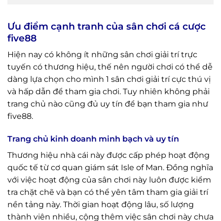
Ưu điểm cạnh tranh của sân chơi cá cược
five88
Hiện nay có không ít những sân chơi giải trí trực
tuyến có thương hiệu, thế nên người chơi có thể dễ
dàng lựa chọn cho mình 1 sân chơi giải trí cực thú vị
và hấp dẫn để tham gia chơi. Tuy nhiên không phải
trang chủ nào cũng đủ uy tín để bạn tham gia như
five88.
Trang chủ kinh doanh minh bạch và uy tín
Thương hiệu nhà cái này được cấp phép hoạt động
quốc tế từ cơ quan giám sát Isle of Man. Đồng nghĩa
với việc hoạt động của sân chơi này luôn được kiểm
tra chặt chẽ và bạn có thể yên tâm tham gia giải trí
nền tảng này. Thời gian hoạt động lâu, số lượng
thành viên nhiều, cộng thêm việc sân chơi này chưa