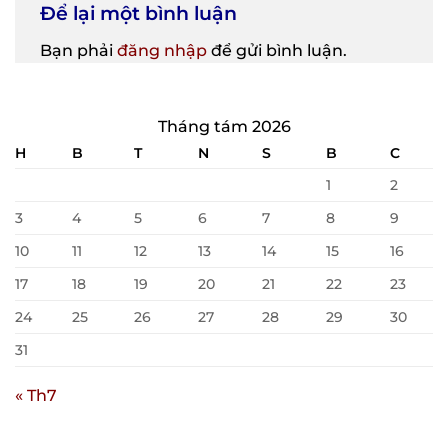
Để lại một bình luận
Bạn phải
đăng nhập
để gửi bình luận.
Tháng tám 2026
H
B
T
N
S
B
C
1
2
3
4
5
6
7
8
9
10
11
12
13
14
15
16
17
18
19
20
21
22
23
24
25
26
27
28
29
30
31
« Th7