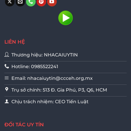
LIÊN HỆ
Thương hiệu: NHACAIUYTIN
Hotline: 0985522241
Email:
nhacaiuytin@ccceh.org.mx
Trụ sở chính: 513 Đ. Gia Phú, P3, Q6, HCM
Chịu trách nhiệm: CEO Tiến Luật
ĐỐI TÁC UY TÍN