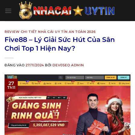
Bỏ
qua
nội
dung
REVIEW CHI TIẾT NHÀ CÁI UY TÍN AN TOÀN 2026
Five88 – Lý Giải Sức Hút Của Sân
Chơi Top 1 Hiện Nay?
ĐĂNG VÀO
27/11/2024
BỞI
DEV0SEO ADMIN
27
Th11