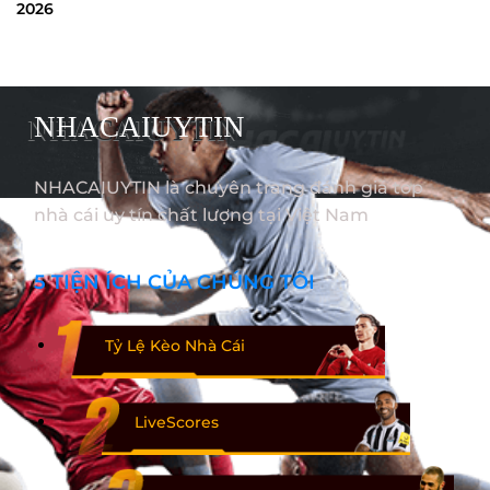
2026
NHACAIUYTIN
NHACAIUYTIN là chuyên trang đánh giá top
nhà cái uy tín chất lượng tại Việt Nam
5 TIỆN ÍCH CỦA CHÚNG TÔI
Tỷ Lệ Kèo Nhà Cái
LiveScores