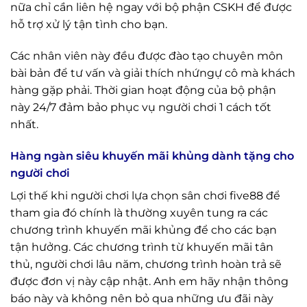
nữa chỉ cần liên hệ ngay với bộ phận CSKH để được
hỗ trợ xử lý tận tình cho bạn.
Các nhân viên này đều được đào tạo chuyên môn
bài bản để tư vấn và giải thích nhứngự cô mà khách
hàng gặp phải. Thời gian hoạt động của bộ phận
này 24/7 đảm bảo phục vụ người chơi 1 cách tốt
nhất.
Hàng ngàn siêu khuyến mãi khủng dành tặng cho
người chơi
Lợi thế khi người chơi lựa chọn sân chơi five88 để
tham gia đó chính là thường xuyên tung ra các
chương trình khuyến mãi khủng để cho các bạn
tận hưởng. Các chương trình từ khuyến mãi tân
thủ, người chơi lâu năm, chương trình hoàn trả sẽ
được đơn vị này cập nhật. Anh em hãy nhận thông
báo này và không nên bỏ qua những ưu đãi này