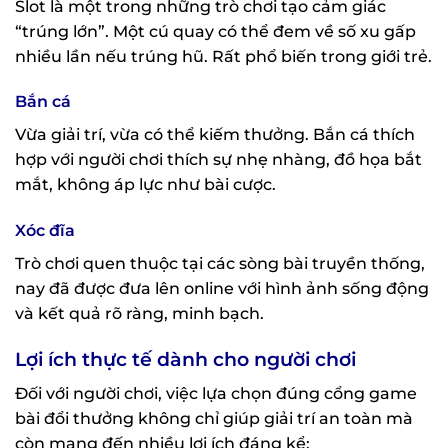
Slot là một trong những trò chơi tạo cảm giác
“trúng lớn”. Một cú quay có thể đem về số xu gấp
nhiều lần nếu trúng hũ. Rất phổ biến trong giới trẻ.
Bắn cá
Vừa giải trí, vừa có thể kiếm thưởng. Bắn cá thích
hợp với người chơi thích sự nhẹ nhàng, đồ họa bắt
mắt, không áp lực như bài cược.
Xóc đĩa
Trò chơi quen thuộc tại các sòng bài truyền thống,
nay đã được đưa lên online với hình ảnh sống động
và kết quả rõ ràng, minh bạch.
Lợi ích thực tế dành cho người chơi
Đối với người chơi, việc lựa chọn đúng cổng game
bài đổi thưởng không chỉ giúp giải trí an toàn mà
còn mang đến nhiều lợi ích đáng kể: