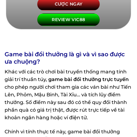
CƯỢC NGAY
REVIEW VIC88
Game bài đổi thưởng là gì và vì sao được
ưa chuộng?
Khác với các trò chơi bài truyền thống mang tính
giải trí thuần túy,
game bài đổi thưởng trực tuyến
cho phép người chơi tham gia các ván bài như Tiến
Lên, Phỏm, Mậu Binh, Tài Xỉu… và tích lũy điểm
thưởng. Số điểm này sau đó có thể quy đổi thành
phần quà có giá trị thật, được rút trực tiếp về tài
khoản ngân hàng hoặc ví điện tử.
Chính vì tính thực tế này, game bài đổi thưởng