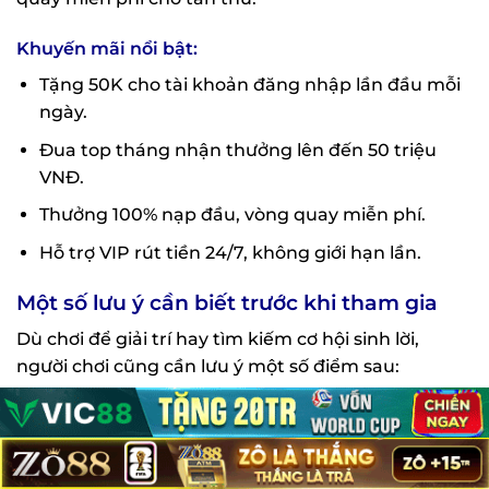
Khuyến mãi nổi bật:
Tặng 50K cho tài khoản đăng nhập lần đầu mỗi
ngày.
Đua top tháng nhận thưởng lên đến 50 triệu
VNĐ.
Thưởng 100% nạp đầu, vòng quay miễn phí.
Hỗ trợ VIP rút tiền 24/7, không giới hạn lần.
Một số lưu ý cần biết trước khi tham gia
Dù chơi để giải trí hay tìm kiếm cơ hội sinh lời,
người chơi cũng cần lưu ý một số điểm sau:
Xác định ngân sách rõ ràng
trước khi chơi, tránh
lạm dụng cảm xúc.
Luôn giữ bí mật tài khoản
, không chia sẻ thông