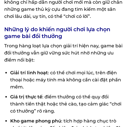
không chỉ hấp dẫn người chơi mới mà còn giữ chân
những game thủ kỳ cựu đang tìm kiếm một sân
chơi lâu dài, uy tín, có thể “chơi có lời”.
Những lý do khiến người chơi lựa chọn
game bài đổi thưởng
Trong hàng loạt lựa chọn giải trí hiện nay, game bài
đổi thưởng vẫn giữ vững sức hút nhờ những ưu
điểm nổi bật:
Giải trí linh hoạt
: có thể chơi mọi lúc, trên điện
thoại hoặc máy tính mà không cần cài đặt phần
mềm.
Giá trị thực tế
: điểm thưởng có thể quy đổi
thành tiền thật hoặc thẻ cào, tạo cảm giác “chơi
có thưởng” rõ ràng.
Kho game phong phú
: tích hợp hàng chục trò