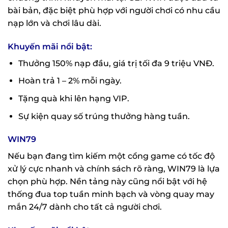
bài bản, đặc biệt phù hợp với người chơi có nhu cầu
nạp lớn và chơi lâu dài.
Khuyến mãi nổi bật:
Thưởng 150% nạp đầu, giá trị tối đa 9 triệu VNĐ.
Hoàn trả 1 – 2% mỗi ngày.
Tặng quà khi lên hạng VIP.
Sự kiện quay số trúng thưởng hàng tuần.
WIN79
Nếu bạn đang tìm kiếm một cổng game có tốc độ
xử lý cực nhanh và chính sách rõ ràng, WIN79 là lựa
chọn phù hợp. Nền tảng này cũng nổi bật với hệ
thống đua top tuần minh bạch và vòng quay may
mắn 24/7 dành cho tất cả người chơi.