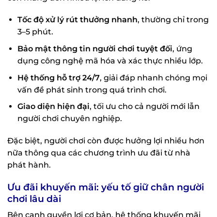
Tốc độ xử lý rút thưởng nhanh
, thường chỉ trong
3–5 phút.
Bảo mật thông tin người chơi tuyệt đối
, ứng
dụng công nghệ mã hóa và xác thực nhiều lớp.
Hệ thống hỗ trợ 24/7
, giải đáp nhanh chóng mọi
vấn đề phát sinh trong quá trình chơi.
Giao diện hiện đại
, tối ưu cho cả người mới lẫn
người chơi chuyên nghiệp.
Đặc biệt, người chơi còn được hưởng lợi nhiều hơn
nữa thông qua các chương trình ưu đãi từ nhà
phát hành.
Ưu đãi khuyến mãi: yếu tố giữ chân người
chơi lâu dài
Bên cạnh quyền lợi cơ bản, hệ thống khuyến mãi