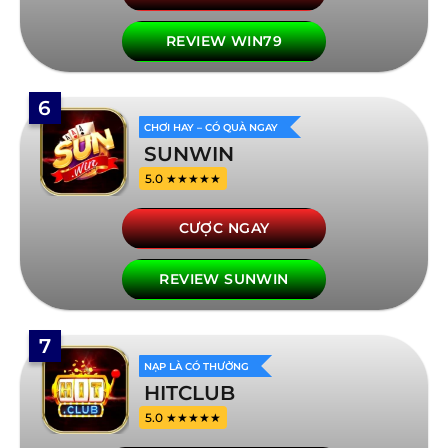
REVIEW WIN79
6
CHƠI HAY – CÓ QUÀ NGAY
SUNWIN
5.0 ★★★★★
CƯỢC NGAY
REVIEW SUNWIN
7
NẠP LÀ CÓ THƯỞNG
HITCLUB
5.0 ★★★★★