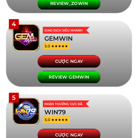
REVIEW_ZOWIN
4
GIAO DỊCH SIÊU NHANH
GEMWIN
5.0 ★★★★★
CƯỢC NGAY
REVIEW GEMWIN
5
NHẬN THƯỞNG CỰC ĐÃ
WIN79
5.0 ★★★★★
CƯỢC NGAY