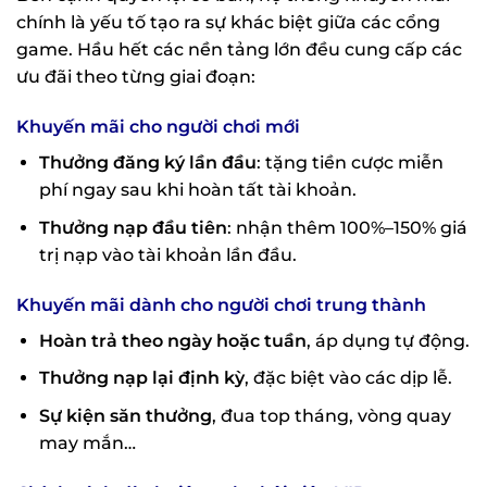
chính là yếu tố tạo ra sự khác biệt giữa các cổng
game. Hầu hết các nền tảng lớn đều cung cấp các
ưu đãi theo từng giai đoạn:
Khuyến mãi cho người chơi mới
Thưởng đăng ký lần đầu
: tặng tiền cược miễn
phí ngay sau khi hoàn tất tài khoản.
Thưởng nạp đầu tiên
: nhận thêm 100%–150% giá
trị nạp vào tài khoản lần đầu.
Khuyến mãi dành cho người chơi trung thành
Hoàn trả theo ngày hoặc tuần
, áp dụng tự động.
Thưởng nạp lại định kỳ
, đặc biệt vào các dịp lễ.
Sự kiện săn thưởng
, đua top tháng, vòng quay
may mắn…