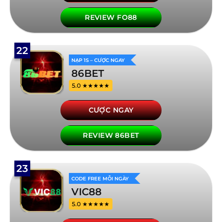
REVIEW FO88
22
NẠP 1S – CƯỢC NGAY
86BET
5.0 ★★★★★
CƯỢC NGAY
REVIEW 86BET
23
CODE FREE MỖI NGÀY
VIC88
5.0 ★★★★★