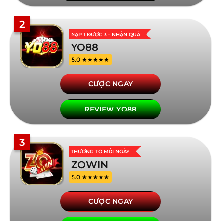
2
NẠP 1 ĐƯỢC 3 – NHẬN QUÀ
YO88
5.0 ★★★★★
CƯỢC NGAY
REVIEW YO88
3
THƯỞNG TO MỖI NGÀY
ZOWIN
5.0 ★★★★★
CƯỢC NGAY