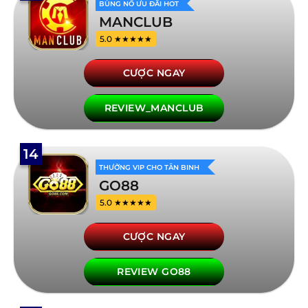
BÙNG NỔ ƯU ĐÃI HOT
MANCLUB
5.0 ★★★★★
CƯỢC NGAY
REVIEW_MANCLUB
14
THƯỞNG VIP CHO TÂN BINH
GO88
5.0 ★★★★★
CƯỢC NGAY
REVIEW GO88