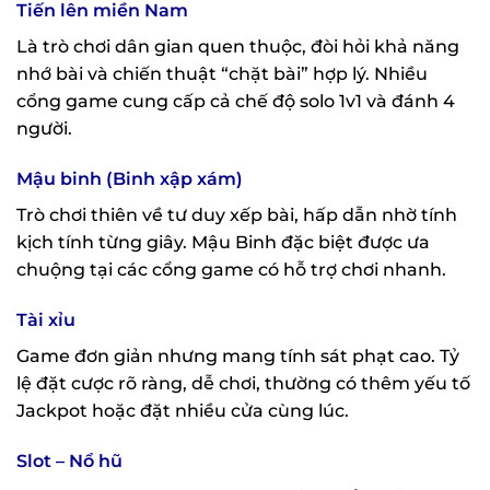
Tiến lên miền Nam
Là trò chơi dân gian quen thuộc, đòi hỏi khả năng
nhớ bài và chiến thuật “chặt bài” hợp lý. Nhiều
cổng game cung cấp cả chế độ solo 1v1 và đánh 4
người.
Mậu binh (Binh xập xám)
Trò chơi thiên về tư duy xếp bài, hấp dẫn nhờ tính
kịch tính từng giây. Mậu Binh đặc biệt được ưa
chuộng tại các cổng game có hỗ trợ chơi nhanh.
Tài xỉu
Game đơn giản nhưng mang tính sát phạt cao. Tỷ
lệ đặt cược rõ ràng, dễ chơi, thường có thêm yếu tố
Jackpot hoặc đặt nhiều cửa cùng lúc.
Slot – Nổ hũ