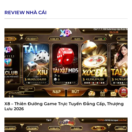
REVIEW NHÀ CÁI
X8 – Thiên Đường Game Trực Tuyến Đẳng Cấp, Thượng
Lưu 2026