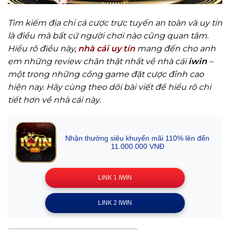
Tìm kiếm địa chỉ cá cược trực tuyến an toàn và uy tín
là điều mà bất cứ người chơi nào cũng quan tâm.
Hiểu rõ điều này,
nhà cái uy tín
mang đến cho anh
em những review chân thật nhất về nhà cái
i
win
–
một trong những cổng game đặt cược đỉnh cao
hiện nay. Hãy cùng theo dõi bài viết để hiểu rõ chi
tiết hơn về nhà cái này.
Nhận thưởng siêu khuyến mãi 110% lên đến
11.000.000 VNĐ
LINK 1 IWIN
LINK 2 IWIN