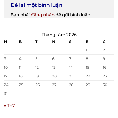
Để lại một bình luận
Bạn phải
đăng nhập
để gửi bình luận.
Tháng tám 2026
H
B
T
N
S
B
C
1
2
3
4
5
6
7
8
9
10
11
12
13
14
15
16
17
18
19
20
21
22
23
24
25
26
27
28
29
30
31
« Th7