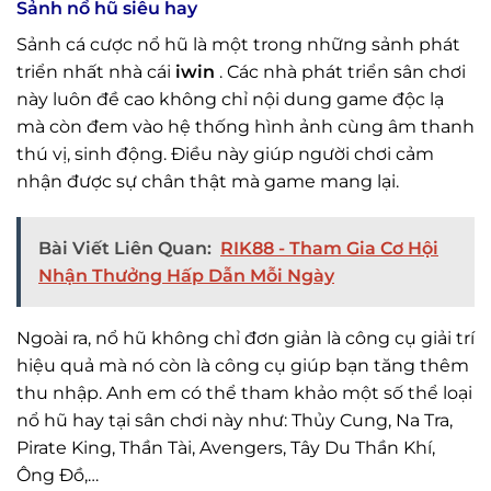
Sảnh nổ hũ siêu hay
Sảnh cá cược nổ hũ là một trong những sảnh phát
triển nhất nhà cái
iwin
. Các nhà phát triển sân chơi
này luôn đề cao không chỉ nội dung game độc lạ
mà còn đem vào hệ thống hình ảnh cùng âm thanh
thú vị, sinh động. Điều này giúp người chơi cảm
nhận được sự chân thật mà game mang lại.
Bài Viết Liên Quan:
RIK88 - Tham Gia Cơ Hội
Nhận Thưởng Hấp Dẫn Mỗi Ngày
Ngoài ra, nổ hũ không chỉ đơn giản là công cụ giải trí
hiệu quả mà nó còn là công cụ giúp bạn tăng thêm
thu nhập. Anh em có thể tham khảo một số thể loại
nổ hũ hay tại sân chơi này như: Thủy Cung, Na Tra,
Pirate King, Thần Tài, Avengers, Tây Du Thần Khí,
Ông Đồ,…