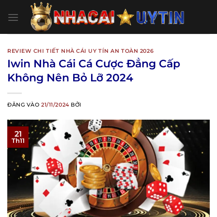
Bỏ
qua
nội
dung
REVIEW CHI TIẾT NHÀ CÁI UY TÍN AN TOÀN 2026
Iwin Nhà Cái Cá Cược Đẳng Cấp
Không Nên Bỏ Lỡ 2024
ĐĂNG VÀO
21/11/2024
BỞI
21
Th11