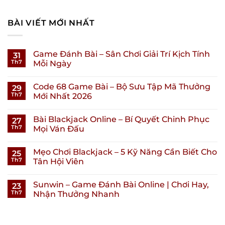
BÀI VIẾT MỚI NHẤT
Game Đánh Bài – Sân Chơi Giải Trí Kịch Tính
31
Th7
Mỗi Ngày
Code 68 Game Bài – Bộ Sưu Tập Mã Thưởng
29
Th7
Mới Nhất 2026
Bài Blackjack Online – Bí Quyết Chinh Phục
27
Th7
Mọi Ván Đấu
Mẹo Chơi Blackjack – 5 Kỹ Năng Cần Biết Cho
25
Th7
Tân Hội Viên
Sunwin – Game Đánh Bài Online | Chơi Hay,
23
Th7
Nhận Thưởng Nhanh