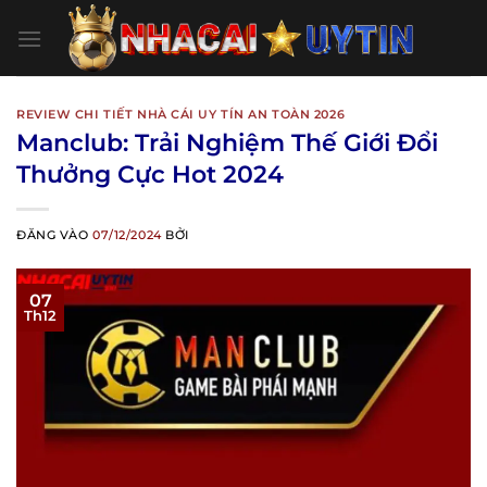
Bỏ
qua
nội
dung
REVIEW CHI TIẾT NHÀ CÁI UY TÍN AN TOÀN 2026
Manclub: Trải Nghiệm Thế Giới Đổi
Thưởng Cực Hot 2024
ĐĂNG VÀO
07/12/2024
BỞI
07
Th12