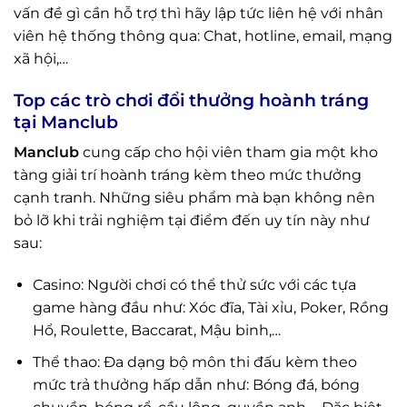
vấn đề gì cần hỗ trợ thì hãy lập tức liên hệ với nhân
viên hệ thống thông qua: Chat, hotline, email, mạng
xã hội,…
Top các trò chơi đổi thưởng hoành tráng
tại Manclub
Manclub
cung cấp cho hội viên tham gia một kho
tàng giải trí hoành tráng kèm theo mức thưởng
cạnh tranh. Những siêu phẩm mà bạn không nên
bỏ lỡ khi trải nghiệm tại điểm đến uy tín này như
sau:
Casino: Người chơi có thể thử sức với các tựa
game hàng đầu như: Xóc đĩa, Tài xỉu, Poker, Rồng
Hổ, Roulette, Baccarat, Mậu binh,…
Thể thao: Đa dạng bộ môn thi đấu kèm theo
mức trả thưởng hấp dẫn như: Bóng đá, bóng