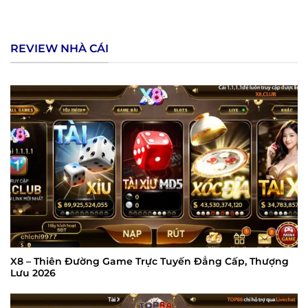
REVIEW NHÀ CÁI
X8 – Thiên Đường Game Trực Tuyến Đẳng Cấp, Thượng
Lưu 2026