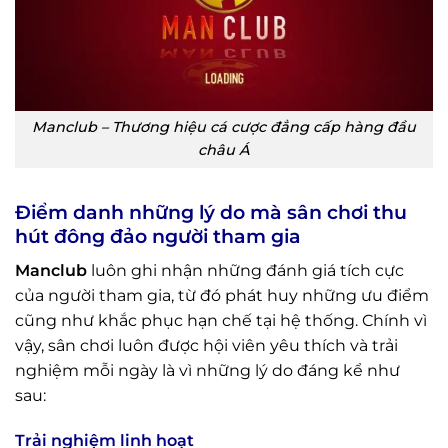
Manclub – Thương hiệu cá cược đẳng cấp hàng đầu
châu Á
Điểm danh những lý do mà sân chơi thu
hút đông đảo người tham gia
Manclub
luôn ghi nhận những đánh giá tích cực
của người tham gia, từ đó phát huy những ưu điểm
cũng như khắc phục hạn chế tại hệ thống. Chính vì
vậy, sân chơi luôn được hội viên yêu thích và trải
nghiệm mỗi ngày là vì những lý do đáng kể như
sau:
Trải nghiệm linh hoạt