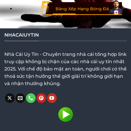
Bảng Xếp Hạng Bóng Đá
NHACAIUYTIN
Nhà Cái Uy Tín - Chuyên trang nhà cái tổng hợp link
truy cập không bị chặn của các nhà cái uy tín nhất
2025. Với chế độ bảo mật an toàn, người chơi có thể
thoả sức tận hưởng thế giới giải trí không giới hạn
và nhận thưởng khủng.