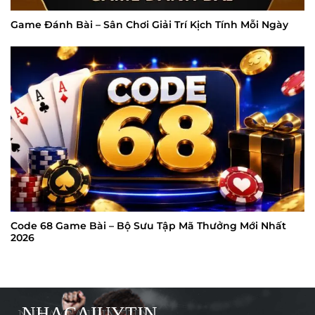
Game Đánh Bài – Sân Chơi Giải Trí Kịch Tính Mỗi Ngày
Code 68 Game Bài – Bộ Sưu Tập Mã Thưởng Mới Nhất
2026
NHACAIUYTIN