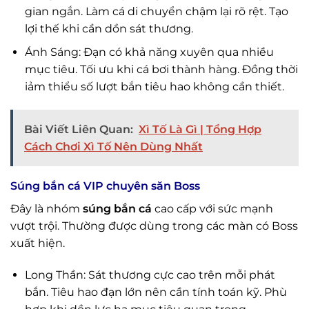
gian ngắn. Làm cá di chuyển chậm lại rõ rệt. Tạo
lợi thế khi cần dồn sát thương.
Ánh Sáng: Đạn có khả năng xuyên qua nhiều
mục tiêu. Tối ưu khi cá bơi thành hàng. Đồng thời
iảm thiểu số lượt bắn tiêu hao không cần thiết.
Bài Viết Liên Quan:
Xì Tố Là Gì | Tổng Hợp
Cách Chơi Xì Tố Nên Dùng Nhất
Súng bắn cá VIP chuyên săn Boss
Đây là nhóm
súng bắn cá
cao cấp với sức mạnh
vượt trội. Thường được dùng trong các màn có Boss
xuất hiện.
Long Thần: Sát thương cực cao trên mỗi phát
bắn. Tiêu hao đạn lớn nên cần tính toán kỹ. Phù