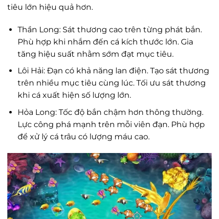
tiêu lớn hiệu quả hơn.
Thần Long: Sát thương cao trên từng phát bắn.
Phù hợp khi nhắm đến cá kích thước lớn. Gia
tăng hiệu suất nhằm sớm đạt mục tiêu.
Lôi Hải: Đạn có khả năng lan điện. Tạo sát thương
trên nhiều mục tiêu cùng lúc. Tối ưu sát thương
khi cá xuất hiện số lượng lớn.
Hỏa Long: Tốc độ bắn chậm hơn thông thường.
Lực công phá mạnh trên mỗi viên đạn. Phù hợp
để xử lý cá trâu có lượng máu cao.