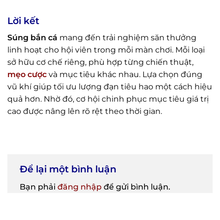
Lời kết
Súng bắn cá
mang đến trải nghiệm săn thưởng
linh hoạt cho hội viên trong mỗi màn chơi. Mỗi loại
sở hữu cơ chế riêng, phù hợp từng chiến thuật,
mẹo cược
và mục tiêu khác nhau. Lựa chọn đúng
vũ khí giúp tối ưu lượng đạn tiêu hao một cách hiệu
quả hơn. Nhờ đó, cơ hội chinh phục mục tiêu giá trị
cao được nâng lên rõ rệt theo thời gian.
Để lại một bình luận
Bạn phải
đăng nhập
để gửi bình luận.