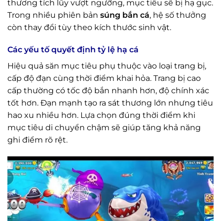
thương tích lũy vượt ngưỡng, mục tiêu sẽ bị hạ gục.
Trong nhiều phiên bản
súng bắn cá
, hệ số thưởng
còn thay đổi tùy theo kích thước sinh vật.
Các yếu tố quyết định tỷ lệ hạ cá
Hiệu quả săn mục tiêu phụ thuộc vào loại trang bị,
cấp độ đạn cùng thời điểm khai hỏa. Trang bị cao
cấp thường có tốc độ bắn nhanh hơn, độ chính xác
tốt hơn. Đạn mạnh tạo ra sát thương lớn nhưng tiêu
hao xu nhiều hơn. Lựa chọn đúng thời điểm khi
mục tiêu di chuyển chậm sẽ giúp tăng khả năng
ghi điểm rõ rệt.