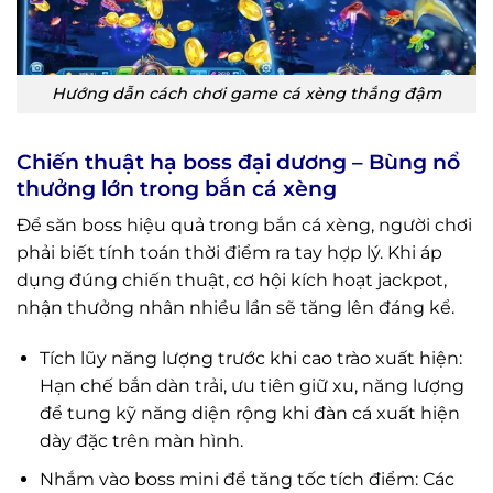
Hướng dẫn cách chơi game cá xèng thắng đậm
Chiến thuật hạ boss đại dương – Bùng nổ
thưởng lớn trong bắn cá xèng
Để săn boss hiệu quả trong bắn cá xèng, người chơi
phải biết tính toán thời điểm ra tay hợp lý. Khi áp
dụng đúng chiến thuật, cơ hội kích hoạt jackpot,
nhận thưởng nhân nhiều lần sẽ tăng lên đáng kể.
Tích lũy năng lượng trước khi cao trào xuất hiện:
Hạn chế bắn dàn trải, ưu tiên giữ xu, năng lượng
để tung kỹ năng diện rộng khi đàn cá xuất hiện
dày đặc trên màn hình.
Nhắm vào boss mini để tăng tốc tích điểm: Các