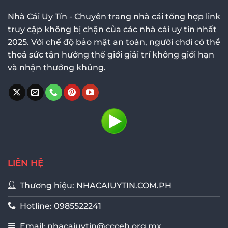
Nhà Cái Uy Tín - Chuyên trang nhà cái tổng hợp link
truy cập không bị chặn của các nhà cái uy tín nhất
2025. Với chế độ bảo mật an toàn, người chơi có thể
thoả sức tận hưởng thế giới giải trí không giới hạn
và nhận thưởng khủng.
LIÊN HỆ
Thương hiệu: NHACAIUYTIN.COM.PH
Hotline: 0985522241
Email:
nhacaiuytin@ccceh.org.mx