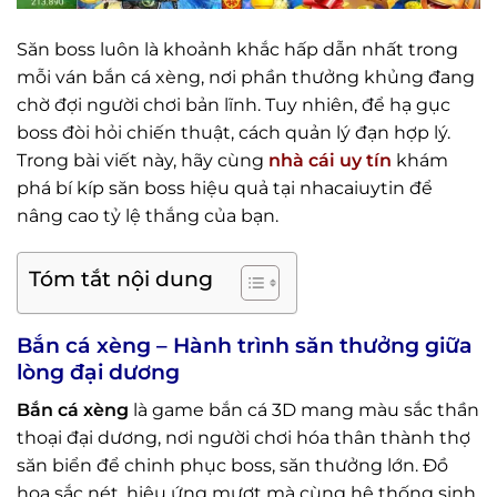
Săn boss luôn là khoảnh khắc hấp dẫn nhất trong
mỗi ván bắn cá xèng, nơi phần thưởng khủng đang
chờ đợi người chơi bản lĩnh. Tuy nhiên, để hạ gục
boss đòi hỏi chiến thuật, cách quản lý đạn hợp lý.
Trong bài viết này, hãy cùng
nhà cái uy tín
khám
phá bí kíp săn boss hiệu quả tại nhacaiuytin để
nâng cao tỷ lệ thắng của bạn.
Tóm tắt nội dung
Bắn cá xèng – Hành trình săn thưởng giữa
lòng đại dương
Bắn cá xèng
là game bắn cá 3D mang màu sắc thần
thoại đại dương, nơi người chơi hóa thân thành thợ
săn biển để chinh phục boss, săn thưởng lớn. Đồ
họa sắc nét, hiệu ứng mượt mà cùng hệ thống sinh