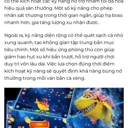
có thể kích hoạt các kỹ năng hỗ trợ nhằm tối đa hóa
hiệu quả săn thưởng. Một số kỹ năng cho phép
nhân sát thương trong thời gian ngắn, giúp hạ boss
nhanh hơn, gia tăng lượng xu nhận được.
Ngoài ra, kỹ năng diện rộng có thể quét sạch cá nhỏ
xung quanh, tạo không gian tập trung bắn mục
tiêu chính. Một số hiệu ứng phòng thủ còn giúp
giảm hao hụt xu khi bắn trượt, hỗ trợ người chơi
duy trì vốn lâu dài. Việc lựa chọn đúng thời điểm
kích hoạt kỹ năng sẽ quyết định khả năng bùng nổ
thưởng trong mỗi ván bắn cá xèng.