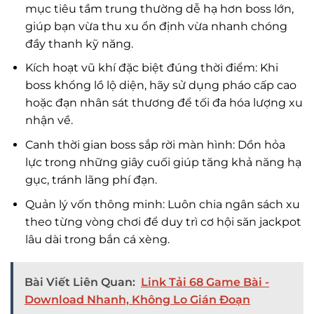
mục tiêu tầm trung thường dễ hạ hơn boss lớn,
giúp bạn vừa thu xu ổn định vừa nhanh chóng
đầy thanh kỹ năng.
Kích hoạt vũ khí đặc biệt đúng thời điểm: Khi
boss khổng lồ lộ diện, hãy sử dụng pháo cấp cao
hoặc đạn nhân sát thương để tối đa hóa lượng xu
nhận về.
Canh thời gian boss sắp rời màn hình: Dồn hỏa
lực trong những giây cuối giúp tăng khả năng hạ
gục, tránh lãng phí đạn.
Quản lý vốn thông minh: Luôn chia ngân sách xu
theo từng vòng chơi để duy trì cơ hội săn jackpot
lâu dài trong bắn cá xèng.
Bài Viết Liên Quan:
Link Tải 68 Game Bài -
Download Nhanh, Không Lo Gián Đoạn