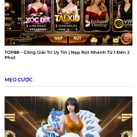
TOP88 – Cổng Giải Trí Uy Tín | Nạp Rút Nhanh Từ 1 Đến 2
Phút
MẸO CƯỢC