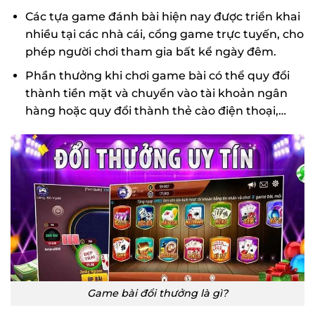
Các tựa game đánh bài hiện nay được triển khai
nhiều tại các nhà cái, cổng game trực tuyến, cho
phép người chơi tham gia bất kể ngày đêm.
Phần thưởng khi chơi game bài có thể quy đổi
thành tiền mặt và chuyển vào tài khoản ngân
hàng hoặc quy đổi thành thẻ cào điện thoại,…
Game bài đổi thưởng là gì?