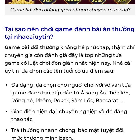
Game bài đổi thưởng gồm những chuyên mục nào?
Tại sao nên chơi game đánh bài ăn thưởng
tại nhacaiuytin?
Game bài đổi thưởng
không hề phức tạp, thậm chí
chuyên gia còn đánh giá đây là top những tựa
game có luật chơi đơn giản nhất hiện nay. Nhà cái
uy tín lựa chọn các tên tuổi có ưu điểm sau:
Đa dạng lựa chọn cho người chơi với vô vàn tựa
game đánh bài hấp dẫn từ Á sang Âu: Tiến lên,
Rồng hổ, Phỏm, Poker, Sâm Lốc, Baccarat,…
Giao diện hiện đại, chuyên nghiệp và dễ dàng
thao tác.
Trả thưởng nhanh chóng, bảo mật tuyệt đối,
mức thưởng minh bạch.