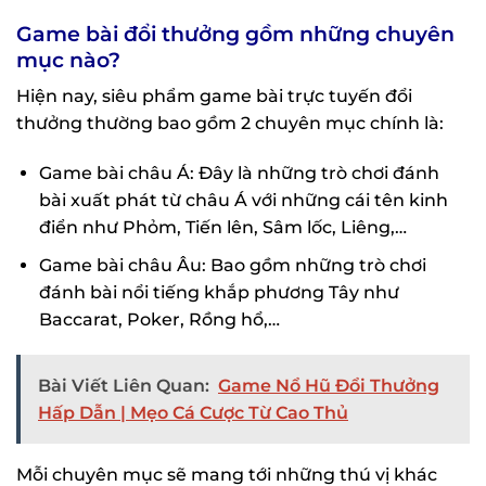
Game bài đổi thưởng gồm những chuyên
mục nào?
Hiện nay, siêu phẩm game bài trực tuyến đổi
thưởng thường bao gồm 2 chuyên mục chính là:
Game bài châu Á: Đây là những trò chơi đánh
bài xuất phát từ châu Á với những cái tên kinh
điển như Phỏm, Tiến lên, Sâm lốc, Liêng,…
Game bài châu Âu: Bao gồm những trò chơi
đánh bài nổi tiếng khắp phương Tây như
Baccarat, Poker, Rồng hổ,…
Bài Viết Liên Quan:
Game Nổ Hũ Đổi Thưởng
Hấp Dẫn | Mẹo Cá Cược Từ Cao Thủ
Mỗi chuyên mục sẽ mang tới những thú vị khác