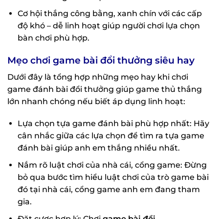
Cơ hội thắng công bằng, xanh chín với các cấp
độ khó – dễ linh hoạt giúp người chơi lựa chọn
bàn chơi phù hợp.
Mẹo chơi game bài đổi thưởng siêu hay
Dưới đây là tổng hợp những mẹo hay khi chơi
game đánh bài đổi thưởng giúp game thủ thắng
lớn nhanh chóng nếu biết áp dụng linh hoạt:
Lựa chọn tựa game đánh bài phù hợp nhất: Hãy
cân nhắc giữa các lựa chọn để tìm ra tựa game
đánh bài giúp anh em thắng nhiều nhất.
Nắm rõ luật chơi của nhà cái, cổng game: Đừng
bỏ qua bước tìm hiểu luật chơi của trò game bài
đó tại nhà cái, cổng game anh em đang tham
gia.
Đặt cược hợp lý: Chơi
game bài đổi