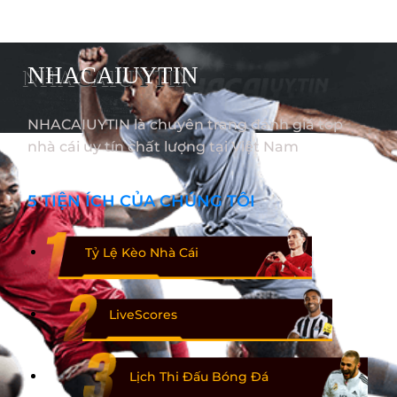
NHACAIUYTIN
NHACAIUYTIN là chuyên trang đánh giá top
nhà cái uy tín chất lượng tại Việt Nam
5 TIỆN ÍCH CỦA CHÚNG TÔI
Tỷ Lệ Kèo Nhà Cái
LiveScores
Lịch Thi Đấu Bóng Đá