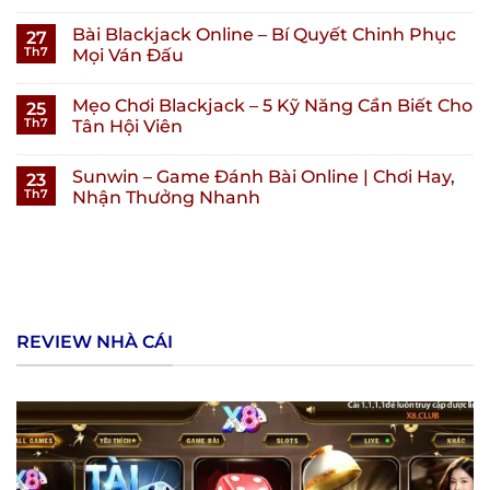
Bài Blackjack Online – Bí Quyết Chinh Phục
27
Th7
Mọi Ván Đấu
Mẹo Chơi Blackjack – 5 Kỹ Năng Cần Biết Cho
25
Th7
Tân Hội Viên
Sunwin – Game Đánh Bài Online | Chơi Hay,
23
Th7
Nhận Thưởng Nhanh
REVIEW NHÀ CÁI