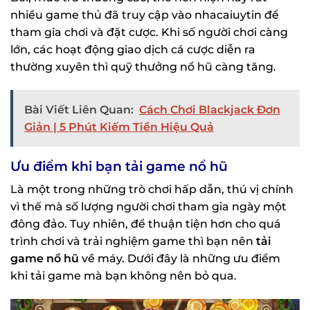
nhiều game thủ đã truy cập vào nhacaiuytin để
tham gia chơi và đặt cược. Khi số người chơi càng
lớn, các hoạt động giao dịch cá cược diễn ra
thường xuyên thì quỹ thưởng nổ hũ càng tăng.
Bài Viết Liên Quan:
Cách Chơi Blackjack Đơn
Giản | 5 Phút Kiếm Tiền Hiệu Quả
Ưu điểm khi bạn tải game nổ hũ
Là một trong những trò chơi hấp dẫn, thú vị chính
vì thế mà số lượng người chơi tham gia ngày một
đông đảo. Tuy nhiên, để thuận tiện hơn cho quá
trình chơi và trải nghiệm game thì bạn nên
tải
game nổ hũ
về máy. Dưới đây là những ưu điểm
khi tải game mà bạn không nên bỏ qua.