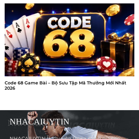
Code 68 Game Bài – Bộ Sưu Tập Mã Thưởng Mới Nhất
2026
NHACAIUYTIN
NHACAIUYTIN là chuyên trang đánh giá top