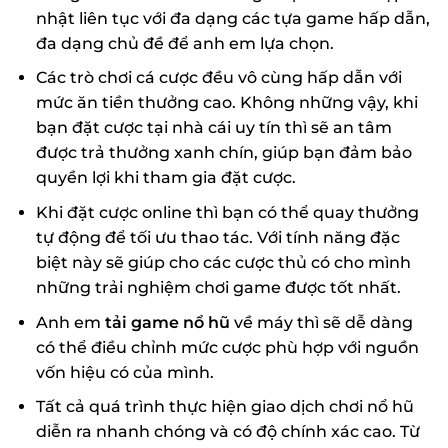
nhật liên tục với đa dạng các tựa game hấp dẫn,
đa dạng chủ đề để anh em lựa chọn.
Các trò chơi cá cược đều vô cùng hấp dẫn với
mức ăn tiền thưởng cao. Không những vậy, khi
bạn đặt cược tại nhà cái uy tín thì sẽ an tâm
được trả thưởng xanh chín, giúp bạn đảm bảo
quyền lợi khi tham gia đặt cược.
Khi đặt cược online thì bạn có thể quay thưởng
tự động để tối ưu thao tác. Với tính năng đặc
biệt này sẽ giúp cho các cược thủ có cho mình
những trải nghiệm chơi game được tốt nhất.
Anh em
tải game nổ hũ
về máy thì sẽ dễ dàng
có thể điều chỉnh mức cược phù hợp với nguồn
vốn hiệu có của mình.
Tất cả quá trình thực hiện giao dịch chơi nổ hũ
diễn ra nhanh chóng và có độ chính xác cao. Từ