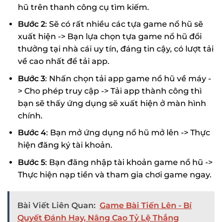
hũ trên thanh công cụ tìm kiếm.
Bước 2
: Sẽ có rất nhiều các tựa game nổ hũ sẽ
xuất hiện -> Bạn lựa chọn tựa game nổ hũ đổi
thưởng tại nhà cái uy tín, đáng tin cậy, có lượt tải
về cao nhất để tải app.
Bước 3
: Nhấn chọn tải app game nổ hũ về máy -
> Cho phép truy cập -> Tải app thành công thì
bạn sẽ thấy ứng dụng sẽ xuất hiện ở màn hình
chính.
Bước 4
: Bạn mở ứng dụng nổ hũ mở lên -> Thực
hiện đăng ký tài khoản.
Bước 5
: Bạn đăng nhập tài khoản game nổ hũ ->
Thực hiện nạp tiền và tham gia chơi game ngay.
Bài Viết Liên Quan:
Game Bài Tiến Lên - Bí
Quyết Đánh Hay, Nâng Cao Tỷ Lệ Thắng