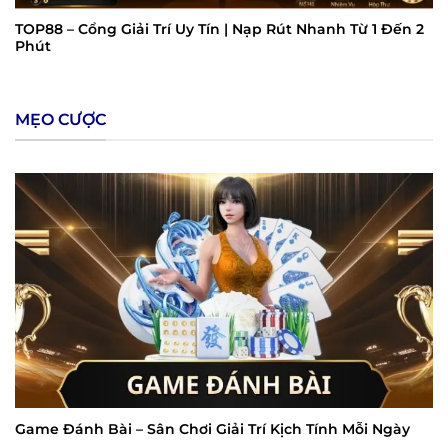
TOP88 – Cổng Giải Trí Uy Tín | Nạp Rút Nhanh Từ 1 Đến 2
Phút
MẸO CƯỢC
Game Đánh Bài – Sân Chơi Giải Trí Kịch Tính Mỗi Ngày