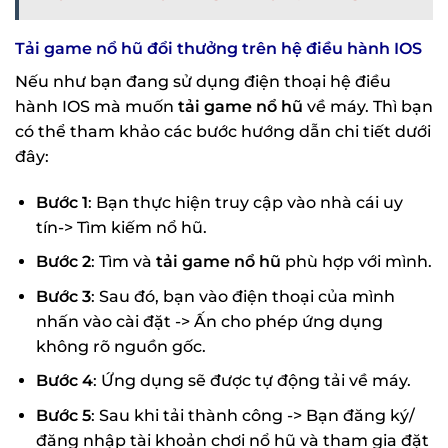
Tải game nổ hũ đổi thưởng trên hệ điều hành IOS
Nếu như bạn đang sử dụng điện thoại hệ điều
hành IOS mà muốn
tải game nổ hũ
về máy. Thì bạn
có thể tham khảo các bước hướng dẫn chi tiết dưới
đây:
Bước 1
: Bạn thực hiện truy cập vào nhà cái uy
tín-> Tìm kiếm nổ hũ.
Bước 2
: Tìm và
tải game nổ hũ
phù hợp với mình.
Bước 3
: Sau đó, bạn vào điện thoại của mình
nhấn vào cài đặt -> Ấn cho phép ứng dụng
không rõ nguồn gốc.
Bước 4
: Ứng dụng sẽ được tự động tải về máy.
Bước 5
: Sau khi tải thành công -> Bạn đăng ký/
đăng nhập tài khoản chơi nổ hũ và tham gia đặt