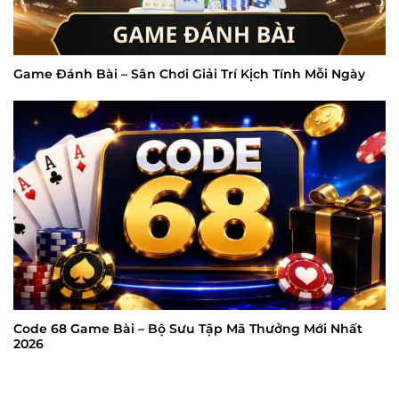
Game Đánh Bài – Sân Chơi Giải Trí Kịch Tính Mỗi Ngày
Code 68 Game Bài – Bộ Sưu Tập Mã Thưởng Mới Nhất
2026