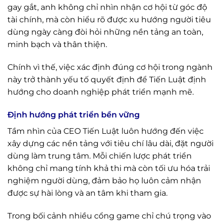
gay gắt, anh không chỉ nhìn nhận cơ hội từ góc độ
tài chính, mà còn hiểu rõ được xu hướng người tiêu
dùng ngày càng đòi hỏi những nền tảng an toàn,
minh bạch và thân thiện.
Chính vì thế, việc xác định đúng cơ hội trong ngành
này trở thành yếu tố quyết định để Tiến Luật định
hướng cho doanh nghiệp phát triển mạnh mẽ.
Định hướng phát triển bền vững
Tầm nhìn của CEO Tiến Luật luôn hướng đến việc
xây dựng các nền tảng với tiêu chí lâu dài, đặt người
dùng làm trung tâm. Mỗi chiến lược phát triển
không chỉ mang tính khả thi mà còn tối ưu hóa trải
nghiệm người dùng, đảm bảo họ luôn cảm nhận
được sự hài lòng và an tâm khi tham gia.
Trong bối cảnh nhiều cổng game chỉ chú trọng vào