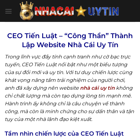
Bỏ
qua
nội
dung
CEO Tiến Luật – “Công Thần” Thành
Lập Website Nhà Cái Uy Tín
Trong lĩnh vực đầy tính cạnh tranh như cờ bạc trực
tuyến, CEO Tiến Luật nổi bật như một biểu tượng
của sự đổi mới và uy tín. Với tư duy chiến lược cùng
khát vọng nâng tầm trải nghiệm của người chơi,
anh đã xây dựng nên website
nhà cái uy tín
không
chỉ chất lượng mà còn tạo dựng lòng tin mạnh mẽ.
Hành trình ấy không chỉ là câu chuyện về thành
công, mà còn là minh chứng cho sự dấn thân và tận
tụy của một nhà lãnh đạo kiệt xuất.
Tầm nhìn chiến lược của CEO Tiến Luật