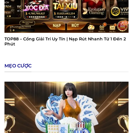
TOP88 – Cổng Giải Trí Uy Tín | Nạp Rút Nhanh Từ 1 Đến 2
Phút
MẸO CƯỢC