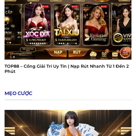
TOP88 – Cổng Giải Trí Uy Tín | Nạp Rút Nhanh Từ 1 Đến 2
Phút
MẸO CƯỢC