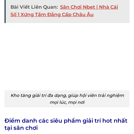
Bài Viết Liên Quan:
Sân Chơi Nbet | Nhà Cái
Số 1 Xứng Tầm Đẳng Cấp Châu Âu
Kho tàng giải trí đa dạng, giúp hội viên trải nghiệm
mọi lúc, mọi nơi
Điểm danh các siêu phẩm giải trí hot nhất
tại sân chơi