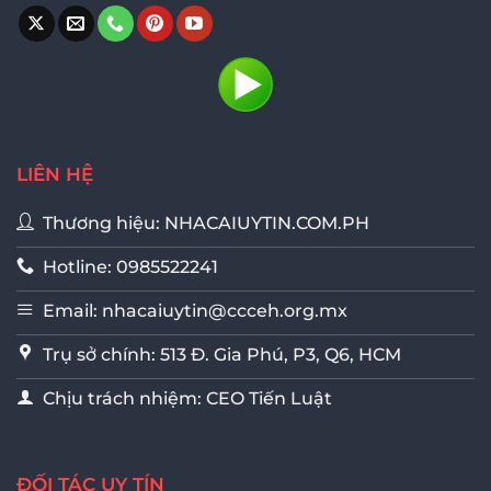
LIÊN HỆ
Thương hiệu: NHACAIUYTIN.COM.PH
Hotline: 0985522241
Email:
nhacaiuytin@ccceh.org.mx
Trụ sở chính: 513 Đ. Gia Phú, P3, Q6, HCM
Chịu trách nhiệm: CEO Tiến Luật
ĐỐI TÁC UY TÍN