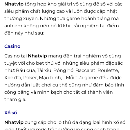
Nhatvip
tổng hợp kho giải trí vô cùng đồ sộ với các
siêu phẩm chất lượng cao và luôn được cập nhật
thường xuyên. Những tựa game hoành tráng mà
anh em không nên bỏ lỡ khi trải nghiệm tại điểm
đến này như sau:
Casino
Casino tại
Nhatvip
mang đến trải nghiệm vô cùng
tuyệt vời cho bet thủ với những siêu phẩm đặc sắc
như: Bầu cua, Tài xỉu, Rồng hổ, Baccarat, Roulette,
Xóc đĩa, Poker, Mậu binh,… Mỗi tựa game đều được
hướng dẫn luật chơi cụ thể cũng như đảm bảo tính
công bằng và minh bạch cho tất cả thành viên
tham gia.
Xổ số
Nhatvip
cung cấp cho lô thủ đa dạng loại hình xổ số
kiến thiết với mức trả thưởng vô cùng cạnh tranh.