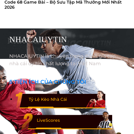
Code 68 Game Bài – Bộ Sưu Tập Mã Thưởng Mới Nhất
2026
NHACAIUYTIN
NHACAIUYTIN là chuyên trang đánh giá top
nhà cái uy tín chất lượng tại Việt Nam
5 TIỆN ÍCH CỦA CHÚNG TÔI
Tỷ Lệ Kèo Nhà Cái
LiveScores