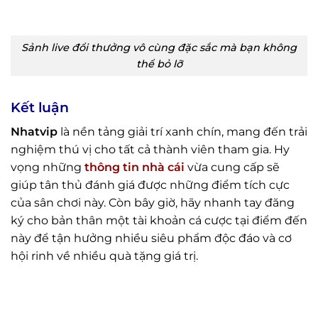
Sảnh live đổi thưởng vô cùng đặc sắc mà bạn không
thể bỏ lỡ
Kết luận
Nhatvip
là nền tảng giải trí xanh chín, mang đến trải
nghiệm thú vị cho tất cả thành viên tham gia. Hy
vọng những
thông tin nhà cái
vừa cung cấp sẽ
giúp tân thủ đánh giá được những điểm tích cực
của sân chơi này. Còn bây giờ, hãy nhanh tay đăng
ký cho bản thân một tài khoản cá cược tại điểm đến
này để tận hưởng nhiều siêu phẩm độc đáo và cơ
hội rinh về nhiều quà tặng giá trị.