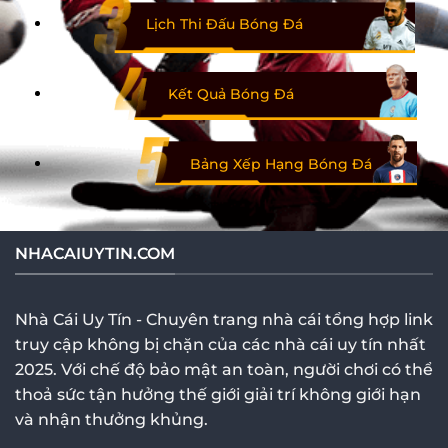
Lịch Thi Đấu Bóng Đá
Kết Quả Bóng Đá
Bảng Xếp Hạng Bóng Đá
NHACAIUYTIN.COM
Nhà Cái Uy Tín - Chuyên trang nhà cái tổng hợp link
truy cập không bị chặn của các nhà cái uy tín nhất
2025. Với chế độ bảo mật an toàn, người chơi có thể
thoả sức tận hưởng thế giới giải trí không giới hạn
và nhận thưởng khủng.