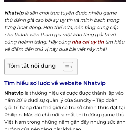
Nhatvip
là sân chơi trực tuyến được nhiều game
thủ đánh giá cao bởi sự uy tín và minh bạch trong
từng hoạt động. Hơn thế nữa, nền tảng cung cấp
cho thành viên tham gia một kho tàng giải trí vô
cùng hoành tráng. Hãy cùng
nha cai uy tin
tìm hiểu
về điểm đến thú vị này qua bài viết này nhé!
Tóm tắt nội dung
Tìm hiểu sơ lược về website Nhatvip
Nhatvip
là thương hiệu cá cược được thành lập vào
năm 2019 dưới sự quản lý của Suncity – Tập đoàn
giải trí hàng đầu thế giới có trụ sở chính thức đặt tại
Philipin. Mặc dù chỉ mới ra mắt thị trường game thủ
Việt Nam trong những năm gần đây nhưng sức ảnh
hưởng của nền tảng này khá cao.