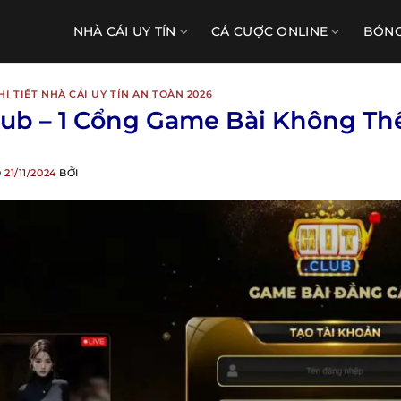
NHÀ CÁI UY TÍN
CÁ CƯỢC ONLINE
BÓNG
I TIẾT NHÀ CÁI UY TÍN AN TOÀN 2026
lub – 1 Cổng Game Bài Không Th
O
21/11/2024
BỞI