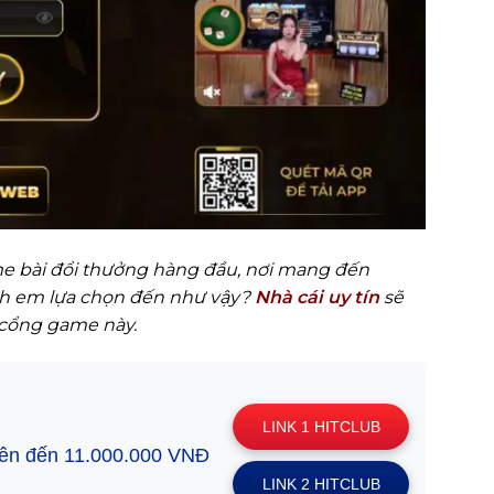
ame bài đổi thưởng hàng đầu, nơi mang đến
anh em lựa chọn đến như vậy?
Nhà cái uy tín
sẽ
 cổng game này.
LINK 1 HITCLUB
lên đến 11.000.000 VNĐ
LINK 2 HITCLUB