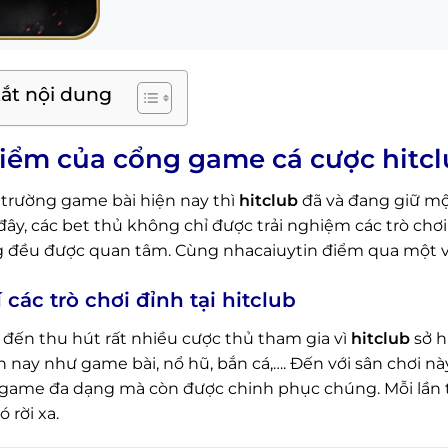
ắt nội dung
iểm của cổng game cá cược hitc
ị trường game bài hiện nay thì
hitclub
đã và đang giữ mộ
 đây, các bet thủ không chỉ được trải nghiệm các trò ch
g đều được quan tâm. Cùng nhacaiuytin điểm qua một và
rí các trò chơi đỉnh tại hitclub
 đến thu hút rất nhiều cược thủ tham gia vì
hitclub
sở h
 nay như game bài, nổ hũ, bắn cá,…. Đến với sân chơi nà
i game đa dạng mà còn được chinh phục chúng. Mỗi lần th
 rời xa.