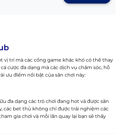
lub
t vị trí mà các cổng game khác khó có thể thay
ơi cá cược đa dạng mà các dịch vụ chăm sóc, hỗ
i ưu điểm nổi bật của sân chơi này:
ữu đa dạng các trò chơi đang hot và được săn
y, các bet thủ không chỉ được trải nghiệm các
am gia chơi và mỗi lần quay lại bạn sẽ thấy