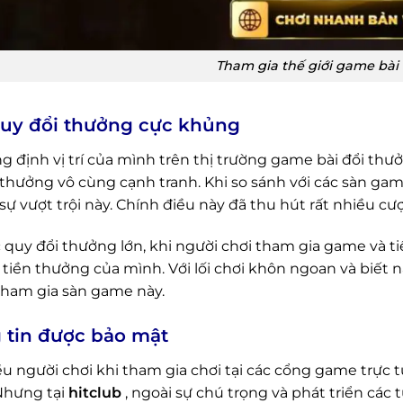
Tham gia thế giới game bài 
uy đổi thưởng cực khủng
g định vị trí của mình trên thị trường game bài đổi thư
 thưởng vô cùng cạnh tranh. Khi so sánh với các sàn ga
 sự vượt trội này. Chính điều này đã thu hút rất nhiều 
 quy đổi thưởng lớn, khi người chơi tham gia game và ti
 tiền thưởng của mình. Với lối chơi khôn ngoan và biết 
 tham gia sàn game này.
 tin được bảo mật
ều người chơi khi tham gia chơi tại các cổng game trực 
. Nhưng tại
hitclub
, ngoài sự chú trọng và phát triển các