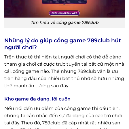
Tìm hiểu về cổng game 789club
Những lý do giúp cổng game 789club hút
người chơi?
Trên thực tế thì hiện tại, người chơi có thể dễ dàng
tham gia chơi cá cược trực tuyến tại bất cứ một nhà
cái, cổng game nào. Thế nhưng 789club vẫn là ưu
tiên hàng đầu của nhiều bet thủ nhờ sở hữu những
thế mạnh ấn tượng sau đây:
Kho game đa dạng, lôi cuốn
Nếu nói đến ưu điểm của cổng game thì đầu tiên,
chúng ta cần nhắc đến sự đa dạng của các trò chơi
tại đây. Theo đó, 789club đã cập nhật rất nhiều sản