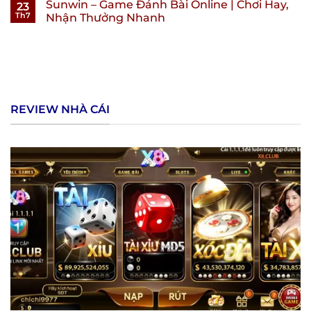
Sunwin – Game Đánh Bài Online | Chơi Hay,
23
Th7
Nhận Thưởng Nhanh
REVIEW NHÀ CÁI