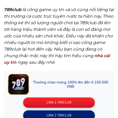
789club
là cổng game uy tín và vô cùng nổi tiếng tại
thị trường cá cược trực tuyến nước ta hiện nay. Theo
thống kê thì số lượng người chơi tại 789club đã lên
tới hàng triệu thành viên và đây là con số đáng mơ
ước của nhiều sân chơi khác. Điều này đã khiến cho
nhiều người tò mò không biết vì sao cổng game
789club lại hot đến vậy. Nếu bạn cũng đang có
chung thắc mắc này thì hãy tìm hiểu cùng
nhà cái
uy tín
ngay sau đây nhé.
Thưởng chào mừng 100% lên đến 6.150.000
VNĐ
LINK 1 789CLUB
LINK 2 789CLUB