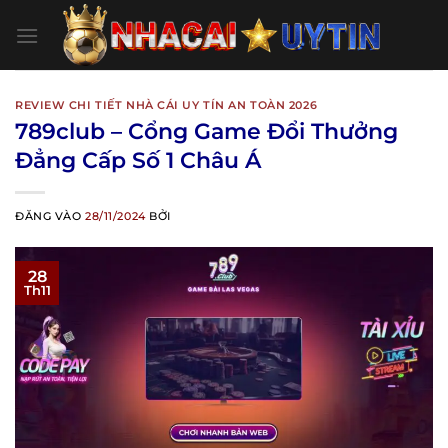
Bỏ
qua
nội
dung
REVIEW CHI TIẾT NHÀ CÁI UY TÍN AN TOÀN 2026
789club – Cổng Game Đổi Thưởng
Đẳng Cấp Số 1 Châu Á
ĐĂNG VÀO
28/11/2024
BỞI
28
Th11