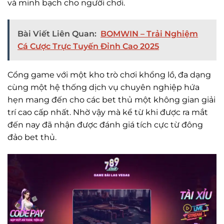
và minh bạch cho người chơi.
Bài Viết Liên Quan:
BOMWIN – Trải Nghiệm
Cá Cược Trực Tuyến Đỉnh Cao 2025
Cổng game với một kho trò chơi khổng lồ, đa dạng
cùng một hệ thống dịch vụ chuyên nghiệp hứa
hẹn mang đến cho các bet thủ một không gian giải
trí cao cấp nhất. Nhờ vậy mà kể từ khi được ra mắt
đến nay đã nhận được đánh giá tích cực từ đông
đảo bet thủ.