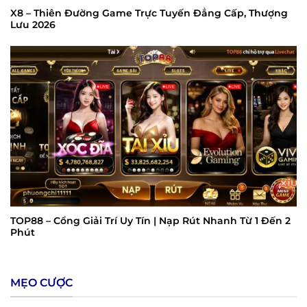
X8 – Thiên Đường Game Trực Tuyến Đẳng Cấp, Thượng
Lưu 2026
TOP88 – Cổng Giải Trí Uy Tín | Nạp Rút Nhanh Từ 1 Đến 2
Phút
MẸO CƯỢC