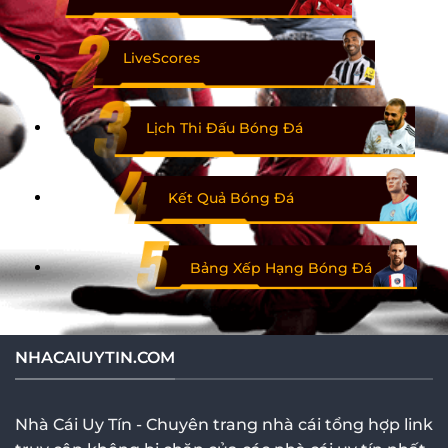
LiveScores
Lịch Thi Đấu Bóng Đá
Kết Quả Bóng Đá
Bảng Xếp Hạng Bóng Đá
NHACAIUYTIN.COM
Nhà Cái Uy Tín - Chuyên trang nhà cái tổng hợp link