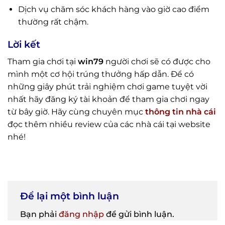
Dịch vụ chăm sóc khách hàng vào giờ cao điểm
thường rất chậm.
Lời kết
Tham gia chơi tại
win79
người chơi sẽ có được cho
mình một cơ hội trúng thưởng hấp dẫn. Để có
những giây phút trải nghiệm chơi game tuyệt vời
nhất hãy đăng ký tài khoản để tham gia chơi ngay
từ bây giờ. Hãy cùng chuyên mục
thông tin nhà cái
đọc thêm nhiều review của các nhà cái tại website
nhé!
Để lại một bình luận
Bạn phải
đăng nhập
để gửi bình luận.