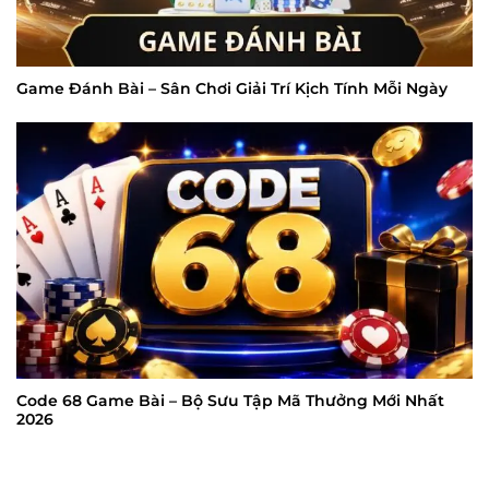
Game Đánh Bài – Sân Chơi Giải Trí Kịch Tính Mỗi Ngày
Code 68 Game Bài – Bộ Sưu Tập Mã Thưởng Mới Nhất
2026