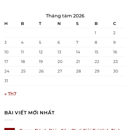
Tháng tám 2026
H
B
T
N
S
B
C
1
2
3
4
5
6
7
8
9
10
11
12
13
14
15
16
17
18
19
20
21
22
23
24
25
26
27
28
29
30
31
« Th7
BÀI VIẾT MỚI NHẤT