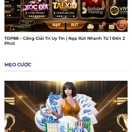
TOP88 – Cổng Giải Trí Uy Tín | Nạp Rút Nhanh Từ 1 Đến 2
Phút
MẸO CƯỢC