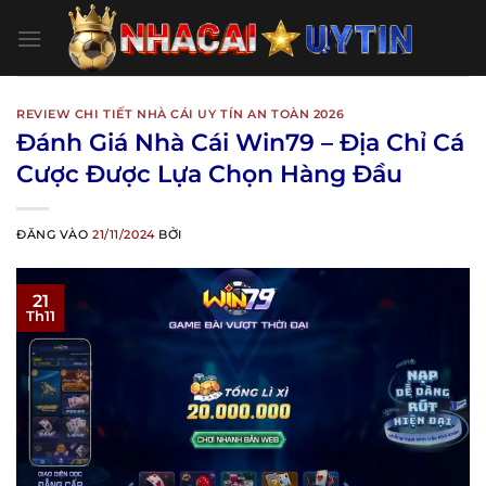
Bỏ
qua
nội
dung
REVIEW CHI TIẾT NHÀ CÁI UY TÍN AN TOÀN 2026
Đánh Giá Nhà Cái Win79 – Địa Chỉ Cá
Cược Được Lựa Chọn Hàng Đầu
ĐĂNG VÀO
21/11/2024
BỞI
21
Th11