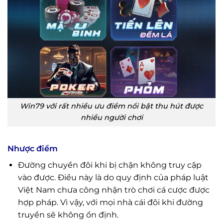
Win79 với rất nhiều ưu điểm nổi bật thu hút được
nhiều người chơi
Nhược điểm
Đường chuyền đôi khi bị chặn không truy cập
vào được. Điều này là do quy định của pháp luật
Việt Nam chưa công nhận trò chơi cá cược được
hợp pháp. Vì vậy, với mọi nhà cái đôi khi đường
truyền sẽ không ổn định.