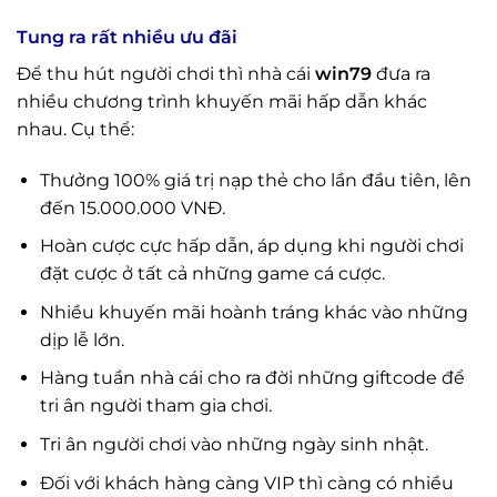
Tung ra rất nhiều ưu đãi
Để thu hút người chơi thì nhà cái
win79
đưa ra
nhiều chương trình khuyến mãi hấp dẫn khác
nhau. Cụ thể:
Thưởng 100% giá trị nạp thẻ cho lần đầu tiên, lên
đến 15.000.000 VNĐ.
Hoàn cược cực hấp dẫn, áp dụng khi người chơi
đặt cược ở tất cả những game cá cược.
Nhiều khuyến mãi hoành tráng khác vào những
dịp lễ lớn.
Hàng tuần nhà cái cho ra đời những giftcode để
tri ân người tham gia chơi.
Tri ân người chơi vào những ngày sinh nhật.
Đối với khách hàng càng VIP thì càng có nhiều