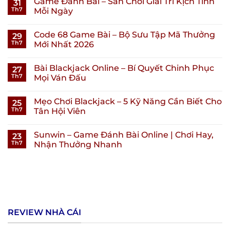
Game Đánh Bài – Sân Chơi Giải Trí Kịch Tính
31
Th7
Mỗi Ngày
Code 68 Game Bài – Bộ Sưu Tập Mã Thưởng
29
Th7
Mới Nhất 2026
Bài Blackjack Online – Bí Quyết Chinh Phục
27
Th7
Mọi Ván Đấu
Mẹo Chơi Blackjack – 5 Kỹ Năng Cần Biết Cho
25
Th7
Tân Hội Viên
Sunwin – Game Đánh Bài Online | Chơi Hay,
23
Th7
Nhận Thưởng Nhanh
REVIEW NHÀ CÁI