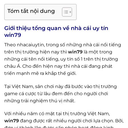
Tóm tắt nội dung
Giới thiệu tổng quan về nhà cái uy tín
win79
Theo nhacaiuytin, trong số những nhà cái nổi tiếng
trên thị trường hiện nay thì
win79
là một trong
những cái tên nổi tiếng, uy tín số 1 trên thị trường
châu Á. Cho đến hiện nay thì nhà cái đang phát
triển mạnh mẽ ra khắp thế giới.
Tại Việt Nam, sân chơi này đã bước vào thị trường
game cá cược từ lâu đem đến cho người chơi
những trải nghiệm thú vị nhất.
Với nhiều năm có mặt tại thị trường Việt Nam,
win79
đang được rất nhiều người chơi lựa chọn. Bởi,
đơn vị thành lập được cấp phép hoạt động kinh