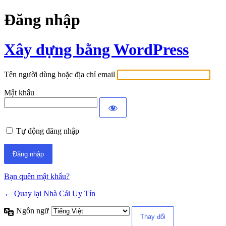
Đăng nhập
Xây dựng bằng WordPress
Tên người dùng hoặc địa chỉ email
Mật khẩu
Tự động đăng nhập
Bạn quên mật khẩu?
← Quay lại Nhà Cái Uy Tín
Ngôn ngữ