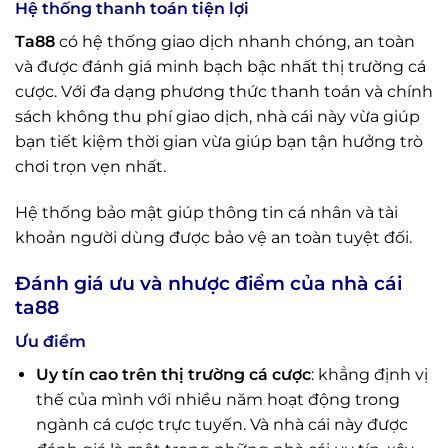
Hệ thống thanh toán tiện lợi
Ta88
có hệ thống giao dịch nhanh chóng, an toàn
và được đánh giá minh bạch bậc nhất thị trường cá
cược. Với đa dạng phương thức thanh toán và chính
sách không thu phí giao dịch, nhà cái này vừa giúp
bạn tiết kiệm thời gian vừa giúp bạn tận hưởng trò
chơi trọn vẹn nhất.
Hệ thống bảo mật giúp thông tin cá nhân và tài
khoản người dùng được bảo vệ an toàn tuyệt đối.
Đánh giá ưu và nhược điểm của nhà cái
ta88
Ưu điểm
Uy tín cao trên thị trường cá cược
: khẳng định vị
thế của mình với nhiều năm hoạt động trong
ngành cá cược trực tuyến. Và nhà cái này được