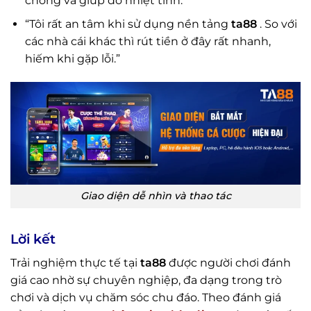
chóng và giúp đỡ nhiệt tình.”
“Tôi rất an tâm khi sử dụng nền tảng
ta88
. So với
các nhà cái khác thì rút tiền ở đây rất nhanh,
hiếm khi gặp lỗi.”
Giao diện dễ nhìn và thao tác
Lời kết
Trải nghiệm thực tế tại
ta88
được người chơi đánh
giá cao nhờ sự chuyên nghiệp, đa dạng trong trò
chơi và dịch vụ chăm sóc chu đáo. Theo đánh giá