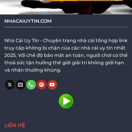
NHACAIUYTIN.COM
Nhà Cái Uy Tín - Chuyên trang nhà cái tổng hợp link
truy cập không bị chặn của các nhà cái uy tín nhất
2025. Với chế độ bảo mật an toàn, người chơi có thể
thoả sức tận hưởng thế giới giải trí không giới hạn
và nhận thưởng khủng.
LIÊN HỆ