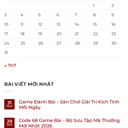
1
2
3
4
5
6
7
8
9
10
11
12
13
14
15
16
17
18
19
20
21
22
23
24
25
26
27
28
29
30
31
« Th7
BÀI VIẾT MỚI NHẤT
Game Đánh Bài – Sân Chơi Giải Trí Kịch Tính
31
Th7
Mỗi Ngày
Code 68 Game Bài – Bộ Sưu Tập Mã Thưởng
29
Th7
Mới Nhất 2026