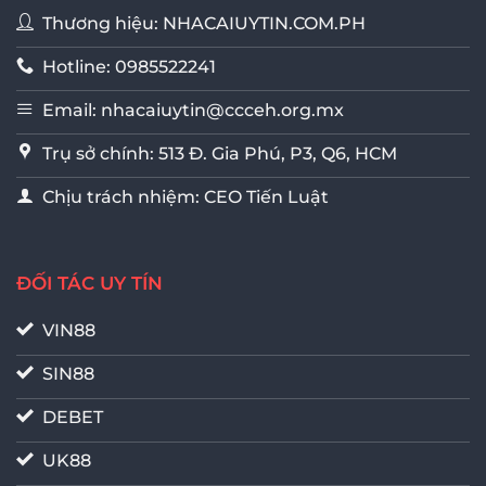
Thương hiệu: NHACAIUYTIN.COM.PH
Hotline: 0985522241
Email:
nhacaiuytin@ccceh.org.mx
Trụ sở chính: 513 Đ. Gia Phú, P3, Q6, HCM
Chịu trách nhiệm: CEO Tiến Luật
ĐỐI TÁC UY TÍN
VIN88
SIN88
DEBET
UK88