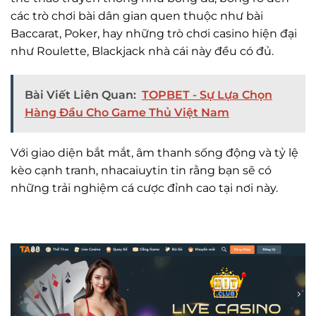
các trò chơi bài dân gian quen thuộc như bài
Baccarat, Poker, hay những trò chơi casino hiện đại
như Roulette, Blackjack nhà cái này đều có đủ.
Bài Viết Liên Quan:
TOPBET - Sự Lựa Chọn
Hàng Đầu Cho Game Thủ Việt Nam
Với giao diện bắt mắt, âm thanh sống động và tỷ lệ
kèo cạnh tranh, nhacaiuytin tin rằng bạn sẽ có
những trải nghiệm cá cược đỉnh cao tại nơi này.